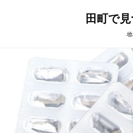
田町で見
地