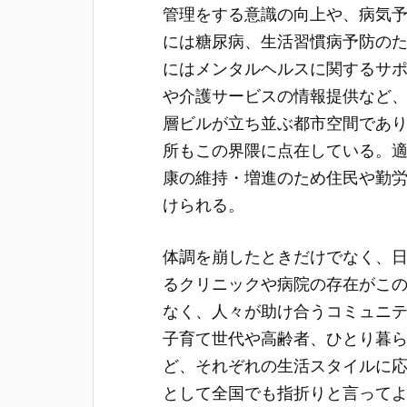
管理をする意識の向上や、病気
には糖尿病、生活習慣病予防の
にはメンタルヘルスに関するサ
や介護サービスの情報提供など
層ビルが立ち並ぶ都市空間であ
所もこの界隈に点在している。
康の維持・増進のため住民や勤
けられる。
体調を崩したときだけでなく、
るクリニックや病院の存在がこ
なく、人々が助け合うコミュニ
子育て世代や高齢者、ひとり暮
ど、それぞれの生活スタイルに
として全国でも指折りと言って