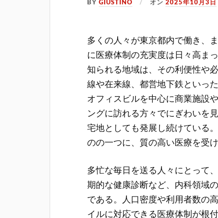
BY
GIUSTINO
オン
2025年10月3日
多くの人々が東京都内で働き、
に医療体制の充実度は日々高ま
知られる地域は、その利便性や
線や在来線、都営地下鉄といっ
オフィスビルを中心に商業施設
ングに訪れる方々でにぎわいを
宅地としても発展し続けている
のの一つに、質の高い医療を受
多忙な毎日を送る人々にとって
期的な健康診断など、内科領域
である。人口密度や利用者数の
イルに対応できる医療体制が根