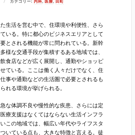
カテゴリー:
内科
,
医療
,
田町
また生活を営む中で、住環境や利便性、さら
っている。
特に都心のビジネスエリアとして
必要とされる機能が常に問われている。新幹
た多様な交通手段が集積するある地域では、
や飲食店などが広く展開し、通勤やショッピ
見せている。ここは働く人々だけでなく、住
。仕事や通勤などの生活圏で必要とされるも
けられる環境が挙げられる。
、急な体調不良や慢性的な疾患、さらには定
の医療支援はなくてはならない生活インフラ
高いこの地域では、幅広い年代やライフスタ
付ついている点も、大きな特徴と言える。徒