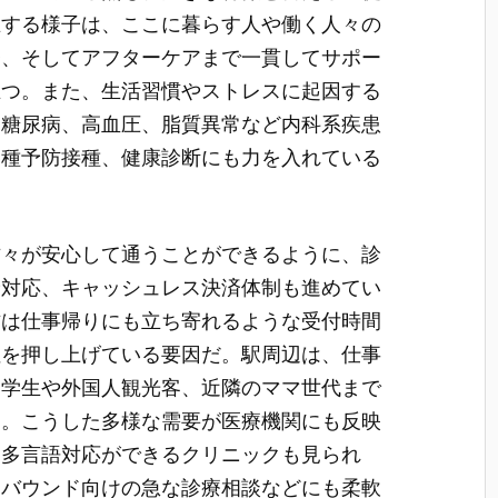
在する様子は、ここに暮らす人や働く人々の
療、そしてアフターケアまで一貫してサポー
立つ。また、生活習慣やストレスに起因する
、糖尿病、高血圧、脂質異常など内科系疾患
各種予防接種、健康診断にも力を入れている
方々が安心して通うことができるように、診
診対応、キャッシュレス決済体制も進めてい
方は仕事帰りにも立ち寄れるような受付時間
性を押し上げている要因だ。駅周辺は、仕事
、学生や外国人観光客、近隣のママ世代まで
う。こうした多様な需要が医療機関にも反映
、多言語対応ができるクリニックも見られ
ンバウンド向けの急な診療相談などにも柔軟